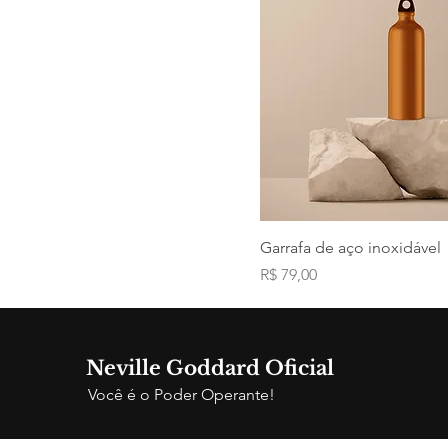
Garrafa de aço inoxidável
Preço
R$ 79,00
Neville Goddard Oficial
Você é o Poder Operante!