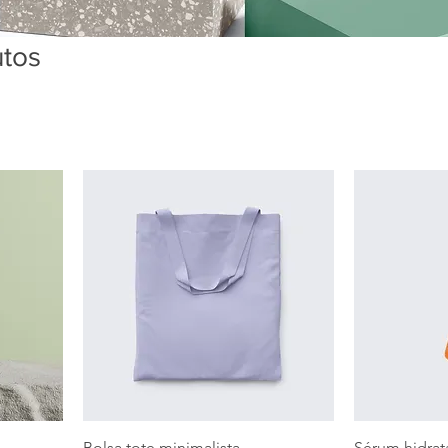
utos
Bolsa tote minimalista
Sérum hidrata