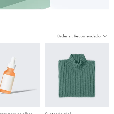
Ordenar:
Recomendado
nte para os olhos -
Suéter de tricô