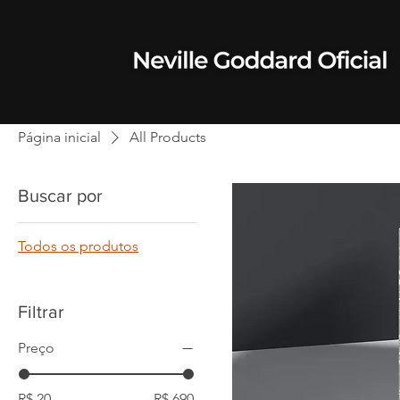
Página inicial
All Products
Buscar por
Todos os produtos
Filtrar
Preço
R$ 20
R$ 690