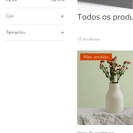
Todos os prod
Cor
Tamanho
12 produtos
100 ml
150 ml
Mais vendido
250 ml
500 ml
G
GG
M
P
Vaso de cerâmica