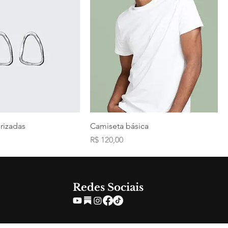
rizadas
Camiseta básica
Preço
R$ 120,00
Redes Sociais