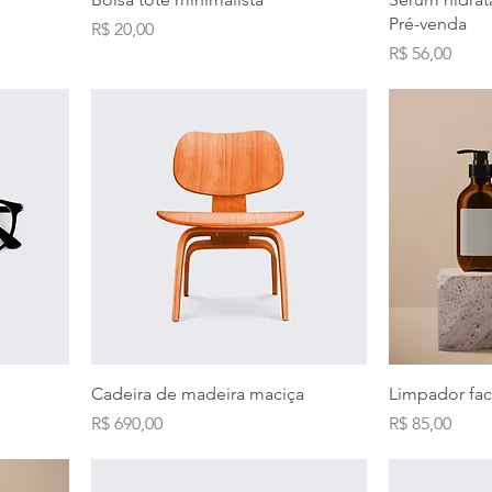
Pré-venda
Preço
R$ 20,00
Preço
R$ 56,00
Cadeira de madeira maciça
Limpador fac
Preço
Preço
R$ 690,00
R$ 85,00