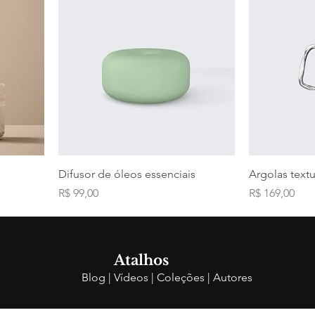
Difusor de óleos essenciais
Argolas textu
Preço
Preço
R$ 99,00
R$ 169,00
Atalhos
Blog
|
Vídeos
|
Coleções
|
Autores